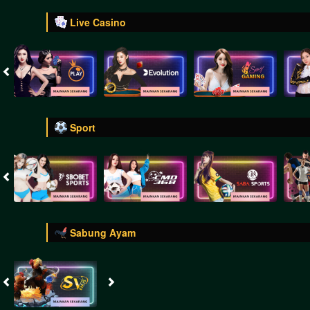
Live Casino
Sport
Sabung Ayam