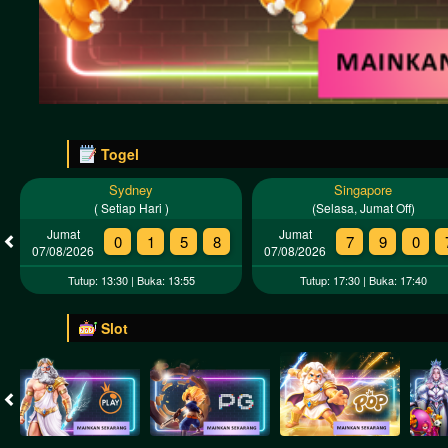
Togel
Sydney
Singapore
( Setiap Hari )
(Selasa, Jumat Off)
Jumat
Jumat
0
1
5
8
7
9
0
07/08/2026
07/08/2026
Tutup: 13:30 | Buka: 13:55
Tutup: 17:30 | Buka: 17:40
Slot