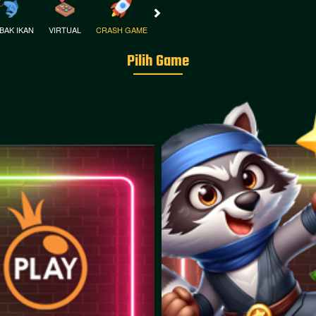
BAK IKAN
VIRTUAL
CRASH GAME
Pilih Game