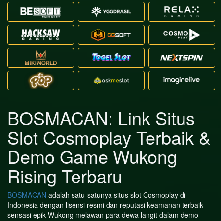
BOSMACAN: Link Situs
Slot Cosmoplay Terbaik &
Demo Game Wukong
Rising Terbaru
BOSMACAN
adalah satu-satunya situs slot Cosmoplay di
Indonesia dengan lisensi resmi dan reputasi keamanan terbaik
sensasi epik Wukong melawan para dewa langit dalam demo