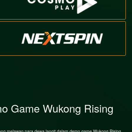
mo Game Wukong Rising
Wukong melawan para dewa langit dalam demo game Wukong Rising