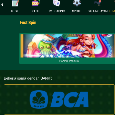
TOGEL
SLOT
LIVE CASINO
SPORT
SABUNG AYAM
TEM
Fast Spin
Fishing Treasure
Bekerja sama dengan BANK :