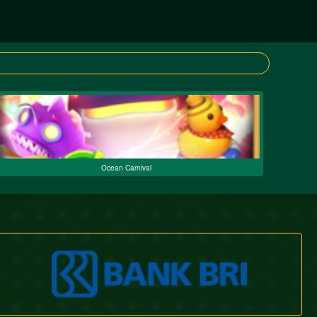
Ocean Carnival