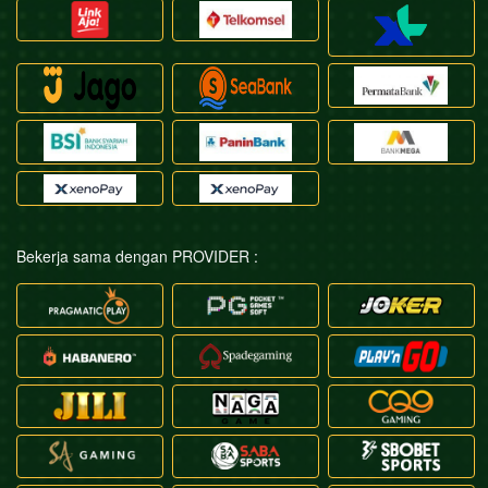
Bekerja sama dengan PROVIDER :