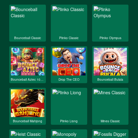
Bounceball Classic
Plinko Classic
Plinko Olympus
Bounceball Aztec 10000
Drop The CEO
Bounceball Bulala
Bounceball Mahjong
Plinko Liong
Mines Classic