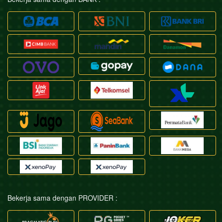
Bekerja sama dengan PROVIDER :