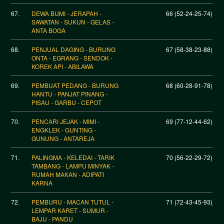
67.
DEWA BUMI - JERAPAH -
66 (52-24-25-74)
SAWATAN - SUKUN - GELAS -
ANTA BOGA
68.
PENJUAL DAGING - BURUNG
67 (58-38-23-88)
ONTA - EGRANG - SENDOK -
KOREK API - ABILAWA
69.
PEMBUAT PEDANG - BURUNG
68 (60-28-91-78)
HANTU - PANJAT PINANG -
PISAU - GARBU - CEPOT
70.
PENCARI JEJAK - MIMI -
69 (77-12-44-62)
ENGKLEK - GUNTING -
GUNUNG - ANTAREJA
71.
PALINGMA - KELEDAI - TARIK
70 (56-22-29-72)
TAMBANG - LAMPU MINYAK -
RUMAH MAKAN - ADIPATI
KARNA
72.
PEMBURU - MACAN TUTUL -
71 (72-43-45-93)
LEMPAR KARET - SUMUR -
BAJU - PANDU