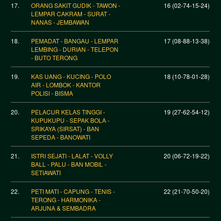
17.
ORANG SAKIT GUDIK - TAWON -
16 (02-74-15-24)
LEMPAR CAKRAM - SURAT -
NANAS - JEMBAWAN
18.
PEMADAT - BANGAU - LEMPAR
17 (08-88-13-38)
LEMBING - DURIAN - TELEPON
- BUTO TERONG
19.
KAS UANG - KUCING - POLO
18 (10-78-01-28)
AIR - LOMBOK - KANTOR
POLISI - BISMA
20.
PELACUR KELAS TINGGI -
19 (27-62-54-12)
KUPUKUPU - SEPAK BOLA -
SRIKAYA (SIRSAT) - BAN
SEPEDA - BANOWATI
21.
ISTRI SEJATI - LALAT - VOLLY
20 (06-72-19-22)
BALL - PALU - BAN MOBIL -
SETIAWATI
22.
PETI MATI - CAPUNG - TENIS -
22 (21-70-50-20)
TERONG - HARMONIKA -
ARJUNA & SEMBADRA