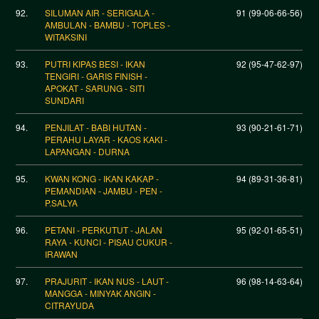
92.
SILUMAN AIR - SERIGALA -
91 (99-06-66-56)
AMBULAN - BAMBU - TOPLES -
WITAKSINI
93.
PUTRI KIPAS BESI - IKAN
92 (95-47-62-97)
TENGIRI - GARIS FINISH -
APOKAT - SARUNG - SITI
SUNDARI
94.
PENJILAT - BABI HUTAN -
93 (90-21-61-71)
PERAHU LAYAR - KAOS KAKI -
LAPANGAN - DURNA
95.
KWAN KONG - IKAN KAKAP -
94 (89-31-36-81)
PEMANDIAN - JAMBU - PEN -
P.SALYA
96.
PETANI - PERKUTUT - JALAN
95 (92-01-65-51)
RAYA - KUNCI - PISAU CUKUR -
IRAWAN
97.
PRAJURIT - IKAN NUS - LAUT -
96 (98-14-63-64)
MANGGA - MINYAK ANGIN -
CITRAYUDA