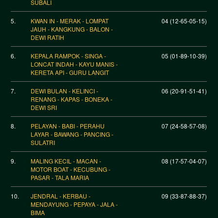
SUBALI
5.
KWAN IN - MERAK - LOMPAT
04 (12-65-05-15)
JAUH - KANGKUNG - BALON -
DEWI RATIH
6.
KEPALA RAMPOK - SINGA -
05 (01-89-10-39)
LONCAT INDAH - KAYU MANIS -
KERETA API - GURU LANGIT
7.
DEWI BULAN - KELINCI -
06 (20-91-51-41)
RENANG - KAPAS - BONEKA -
DEWI SRI
8.
PELAYAN - BABI - PERAHU
07 (24-58-57-08)
LAYAR - BAWANG - PANCING -
SULATRI
9.
MALING KECIL - MACAN -
08 (17-57-04-07)
MOTOR BOAT - KECUBUNG -
PASAR - TALA MARIA
10.
JENDRAL - KERBAU -
09 (33-87-88-37)
MENDAYUNG - PEPAYA - JALA -
BIMA