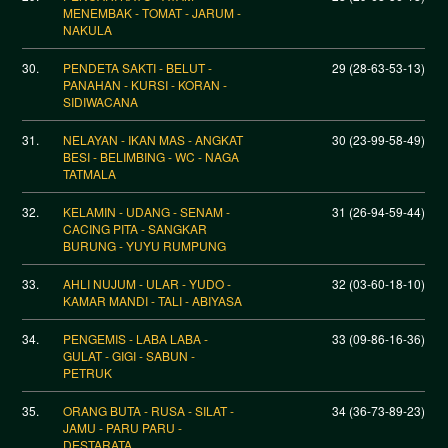
MENEMBAK - TOMAT - JARUM -
NAKULA
30.
PENDETA SAKTI - BELUT -
29 (28-63-53-13)
PANAHAN - KURSI - KORAN -
SIDIWACANA
31.
NELAYAN - IKAN MAS - ANGKAT
30 (23-99-58-49)
BESI - BELIMBING - WC - NAGA
TATMALA
32.
KELAMIN - UDANG - SENAM -
31 (26-94-59-44)
CACING PITA - SANGKAR
BURUNG - YUYU RUMPUNG
33.
AHLI NUJUM - ULAR - YUDO -
32 (03-60-18-10)
KAMAR MANDI - TALI - ABIYASA
34.
PENGEMIS - LABA LABA -
33 (09-86-16-36)
GULAT - GIGI - SABUN -
PETRUK
35.
ORANG BUTA - RUSA - SILAT -
34 (36-73-89-23)
JAMU - PARU PARU -
DESTARATA