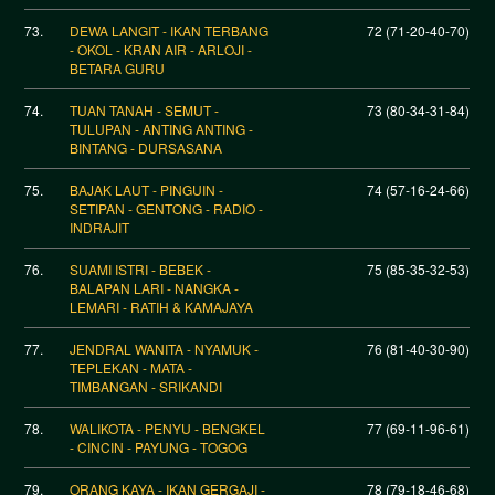
73.
DEWA LANGIT - IKAN TERBANG
72 (71-20-40-70)
- OKOL - KRAN AIR - ARLOJI -
BETARA GURU
74.
TUAN TANAH - SEMUT -
73 (80-34-31-84)
TULUPAN - ANTING ANTING -
BINTANG - DURSASANA
75.
BAJAK LAUT - PINGUIN -
74 (57-16-24-66)
SETIPAN - GENTONG - RADIO -
INDRAJIT
76.
SUAMI ISTRI - BEBEK -
75 (85-35-32-53)
BALAPAN LARI - NANGKA -
LEMARI - RATIH & KAMAJAYA
77.
JENDRAL WANITA - NYAMUK -
76 (81-40-30-90)
TEPLEKAN - MATA -
TIMBANGAN - SRIKANDI
78.
WALIKOTA - PENYU - BENGKEL
77 (69-11-96-61)
- CINCIN - PAYUNG - TOGOG
79.
ORANG KAYA - IKAN GERGAJI -
78 (79-18-46-68)