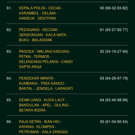
61.
KEPALA POLISI - CECAK -
60 (68-32-93-82)
KARAMBOL - DELIMA -
HANDUK - SENTIYAKI
62.
PEDAGANG - KECOAK -
61 (65-27-92-77)
GENDONGAN - KACA MATA -
BUKU - BALADEWA
63.
PAGODA - WALANG KADUNG -
62 (54-19-27-69)
PETAN - TERMOS -
SELENDANG PELANGI - CANDI
SAPTA ARGA
64.
PENDEKAR WANITA -
63 (64-29-97-79)
KUMBANG - TREK SANDO -
BANTAL - JENDELA - LARASATI
65.
DEWA UANG - KUDA LAUT -
64 (63-46-98-96)
BANDULAN - APEL - GULING -
BETARA INDRA
66.
RAJA SETAN - IKAN HIU -
65 (61-04-90-54)
KAYANG - KLOMPEN -
PETROMAK - KALA SRINGGI