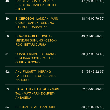
48.
BANCI - ZEBRA - UPACARA
47 (50-92-21-42)
BENDERA - TANGGA - HOTEL -
STUNA
49.
SI CEROBOH - LANDAK - MAIN
48 (46-00-79-50)
CATUR - GARUK - GEDUNG
BIOSKOP - DASAMUKA
50.
DRAKULA - KELELAWAR -
49 (41-80-70-30)
MENDAKI GUNUNG - CETOK -
ROK - BETARI DURGA
51.
ORANG ESKIMO - BERUANG -
50 (47-98-74-48)
PEMBAWA OBOR - PACUL -
GURU - BAGONG
52.
AHLI FILSAFAT - KERANG -
51 (55-45-22-95)
PATE LELE - TEBU - CELANA -
NARODO
53.
RAJA LAUT - IKAN PAUS - MAIN
52 (66-03-99-85)
TALI - MATAHARI - DOMPET -
ANTASENA
54.
PENJUAL SILAT - IKAN DURI -
53 (82-02-35-52)