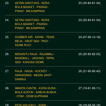
23.
SETAN GANTUNG - KERA -
23 (30-84-81-34)
BOLA BASKET - PISANG -
PIANO - WILKAMPANA
24.
SETAN GANTUNG - KERA -
23 (30-84-81-34)
BOLA BASKET - PISANG -
PIANO - WILKAMPANA
25.
SUMBER AIR - KATAK - TENIS
24 (07-66-14-16)
MEJA - SIKAT GIGI - PADI -
DEWA RUCI
26.
MENANTU RAJA - RAJAWALI -
25 (35-85-82-03)
BASEBALL - JAGUNG - TAPAL
GIGI - KANGSA DEWA
27.
RAJA - NAGA - HOCKEY -
26 (31-90-80-40)
GANGGANG - MESIN JAHIT -
SAMIAJI
28.
WANITA CANTIK - KURA KURA -
27 (19-61-06-11)
BOLA SODOK - SABUN BUBUK
- OTAK - DEWI SUPRABA
29.
PENCARI KAYU - AYAM -
28 (29-68-56-18)