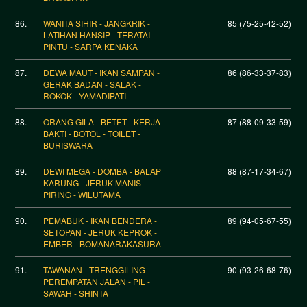
86.
WANITA SIHIR - JANGKRIK -
85 (75-25-42-52)
LATIHAN HANSIP - TERATAI -
PINTU - SARPA KENAKA
87.
DEWA MAUT - IKAN SAMPAN -
86 (86-33-37-83)
GERAK BADAN - SALAK -
ROKOK - YAMADIPATI
88.
ORANG GILA - BETET - KERJA
87 (88-09-33-59)
BAKTI - BOTOL - TOILET -
BURISWARA
89.
DEWI MEGA - DOMBA - BALAP
88 (87-17-34-67)
KARUNG - JERUK MANIS -
PIRING - WILUTAMA
90.
PEMABUK - IKAN BENDERA -
89 (94-05-67-55)
SETOPAN - JERUK KEPROK -
EMBER - BOMANARAKASURA
91.
TAWANAN - TRENGGILING -
90 (93-26-68-76)
PEREMPATAN JALAN - PIL -
SAWAH - SHINTA