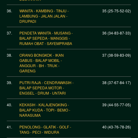
36.
WANITA - KAMBING - TINJU -
35 (25-75-52-02)
LAMBUNG - JALAN JALAN -
DRUPADI
37.
PENDETA WANITA - MUSANG -
36 (34-83-87-33)
BALAP SEPEDA - MANGGIS -
RUMAH OBAT - SAYEMPRABA
38.
ORANG BONGKOK - IKAN
37 (38-59-83-09)
GABUS - BALAP MOBIL -
ANGGUR - BH - TRUK -
GARENG
39.
PUTRI RAJA - CENDRAWASIH -
38 (37-67-84-17)
BALAP SEPEDA MOTOR -
ENGSEL - DRUM - UNTARI
40.
KEKASIH - KALAJENGKING -
39 (44-55-77-05)
BALAP KUDA - TOPI - BEMO -
NARASUMA
41.
PENOLONG - GLATIK - GOLF -
40 (43-76-78-26)
TANG - PECI - WIDURA