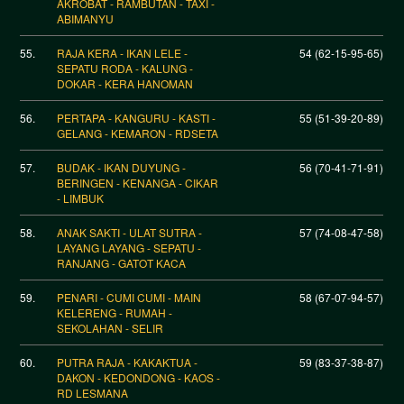
AKROBAT - RAMBUTAN - TAXI -
ABIMANYU
55.
RAJA KERA - IKAN LELE -
54 (62-15-95-65)
SEPATU RODA - KALUNG -
DOKAR - KERA HANOMAN
56.
PERTAPA - KANGURU - KASTI -
55 (51-39-20-89)
GELANG - KEMARON - RDSETA
57.
BUDAK - IKAN DUYUNG -
56 (70-41-71-91)
BERINGEN - KENANGA - CIKAR
- LIMBUK
58.
ANAK SAKTI - ULAT SUTRA -
57 (74-08-47-58)
LAYANG LAYANG - SEPATU -
RANJANG - GATOT KACA
59.
PENARI - CUMI CUMI - MAIN
58 (67-07-94-57)
KELERENG - RUMAH -
SEKOLAHAN - SELIR
60.
PUTRA RAJA - KAKAKTUA -
59 (83-37-38-87)
DAKON - KEDONDONG - KAOS -
RD LESMANA