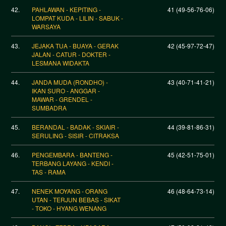
42.
PAHLAWAN - KEPITING -
41 (49-56-76-06)
LOMPAT KUDA - LILIN - SABUK -
WARSAYA
43.
JEJAKA TUA - BUAYA - GERAK
42 (45-97-72-47)
JALAN - CATUR - DOKTER -
LESMANA WIDAKTA
44.
JANDA MUDA (RONDHO) -
43 (40-71-41-21)
IKAN SURO - ANGGAR -
MAWAR - GRENDEL -
SUMBADRA
45.
BERANDAL - BADAK - SKIAIR -
44 (39-81-86-31)
SERULING - SISIR - CITRAKSA
46.
PENGEMBARA - BANTENG -
45 (42-51-75-01)
TERBANG LAYANG - KENDI -
TAS - RAMA
47.
NENEK MOYANG - ORANG
46 (48-64-73-14)
UTAN - TERJUN BEBAS - SIKAT
- TOKO - HYANG WENANG