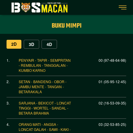
BUKU MIMPI
2D
3D
4D
1.
PENYAIR - TAPIR - SEMPRITAN
00 (97-48-64-98)
- REMBULAN - TANGGALAN -
KUMBO KARNO
2.
SETAN - BANDENG - OBOR -
01 (05-95-12-45)
JAMBU MENTE - TANGAN -
BETARAKALA
3.
SARJANA - BEKICOT - LONCAT
02 (16-53-09-35)
TINGGI - WORTEL - SANDAL -
BETARA BRAHMA
4.
ORANG MATI - ANGSA -
03 (32-53-85-25)
LONCAT GALAH - SAWI - KAKI -