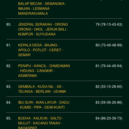
BALAP BECAK - SEMANGKA -
WAJAN - LESMANA
MANDRAKUMALA
80.
JENDRAL SERAKAH - ORONG
79 (78-13-43-63)
ORONG - OKOL - JERUK BALI -
KOMPOR - SUYUDANA
81.
KEPALA DESA - BAJING -
80 (73-49-48-99)
APOLO - POTLOT - CERET -
SEMAR
82.
PENIPU - KANCIL - DAMDAMAN
81 (76-44-49-94)
- HIDUNG - CANGKIR -
ASWATAMA
83.
GEMBALA - KUDA NIL - AS -
82 (53-10-28-60)
TELINGA - BERLIAN - UDAWA
84.
IBU SURI - IKAN LAYUR - DADU
83 (59-36-26-86)
- KUMIS - PIPA - DEWI KUNTI
85.
BUDHA - KALKUN - SALTO -
84 (86-23-39-73)
MULUT - KACANG TANAH -
BAGASPATI